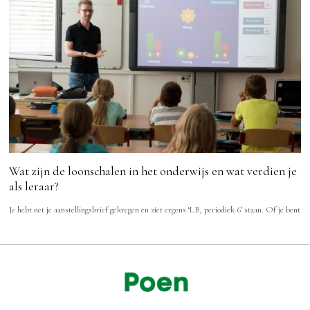
Wat zijn de loonschalen in het onderwijs en wat verdien je
als leraar?
Je hebt net je aanstellingsbrief gekregen en ziet ergens ‘LB, periodiek 6’ staan. Of je bent