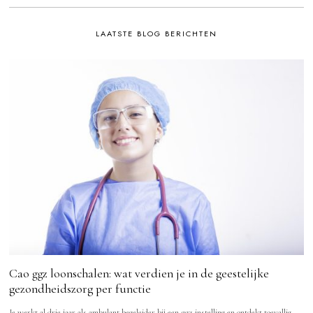
LAATSTE BLOG BERICHTEN
Cao ggz loonschalen: wat verdien je in de geestelijke
gezondheidszorg per functie
Je werkt al drie jaar als ambulant begeleider bij een ggz-instelling en ontdekt toevallig