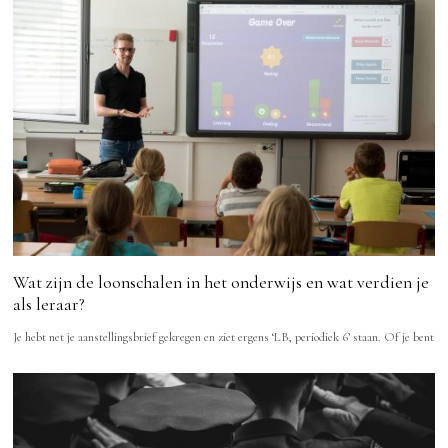
Wat zijn de loonschalen in het onderwijs en wat verdien je
als leraar?
Je hebt net je aanstellingsbrief gekregen en ziet ergens ‘LB, periodiek 6’ staan. Of je bent