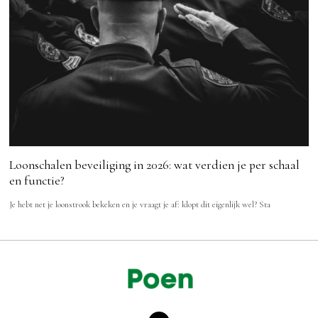
Loonschalen beveiliging in 2026: wat verdien je per schaal
en functie?
Je hebt net je loonstrook bekeken en je vraagt je af: klopt dit eigenlijk wel? Sta