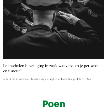
Loonschalen beveiliging in 2026: wat verdien je per schaal
en functie?
Je hebt net je loonstrook bekeken en je vraagt je af: klopt dit eigenlijk wel? Sta