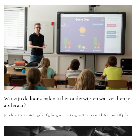
Wat zijn de loonschalen in het onderwijs en wat verdien je
als leraar?
Je hebt net je aanstellingsbrief gekregen en ziet ergens ‘LB, periodiek 6’ staan. Of je bent