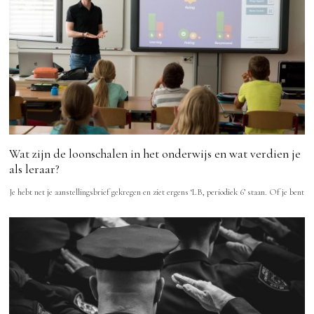
Wat zijn de loonschalen in het onderwijs en wat verdien je
als leraar?
Je hebt net je aanstellingsbrief gekregen en ziet ergens ‘LB, periodiek 6’ staan. Of je bent