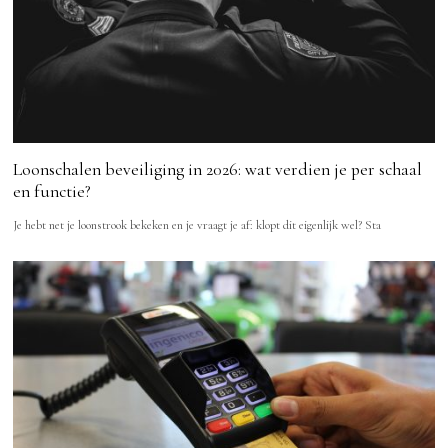
Loonschalen beveiliging in 2026: wat verdien je per schaal
en functie?
Je hebt net je loonstrook bekeken en je vraagt je af: klopt dit eigenlijk wel? Sta