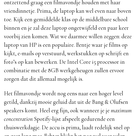
ontzettend graag een filmavondje houden met haar
vriendinnetje. Prima, de laptop kan wel even naar boven
toe. Kijk een gemiddelde klas op de middelbare school
binnen en je zal deze laptop ongetwijfeld een paar keer
voorbij zien komen. Wat we daarmee willen zeggen: deze
laptop van HP is een populaire. Eentje waar je films op
kijkt, e-mails op verstuurd, werkstukken op schrijft en
foto’s op kan bewerken. De Intel Core i5 processor in
combinatie met de 8GB werkgeheugen zullen ervoor
zorgen dat dit allemaal mogelijk is.
Het filmavondje wordt nog eens naar een hoger level
getild, dankzij mooie geluid dat uit de Bang & Olufsen
speakers komt. Heel erg fijn, ook wanneer je je
maximum
concentration
Spotify-lijst afspeelt gedurende een
thuiswerkdagje. De accu is prima, laadt redelijk snel op
en gaat lang mee. Echter blijkt het nog wel voor velen