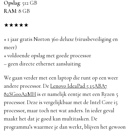
Opslag
: 512 GB
RAM
: 8 GB
★
★
★
★
★
+ 1 jaar gratis Norton 360 deluxe (virusbeveiliging en
meer)
+ voldoende opslag met goede processor
– geen directe ethernet aansluiting
We gaan verder met een laptop die runt op een weer
andere processor. De
Lenovo IdeaPad 5 15ABA7
82SG00A2MH
is er namelijk eentje met een Ryzen 5
processor. Deze is vergelijkbaar met de Intel Core i5
processor, maar toch net wat anders. In ieder geval
maakt het dat je goed kan multitasken. De
programma’s waarmee je dan werkt, blijven het gewoon