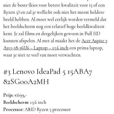
niet de beste (kies voor betere kwaliteit voor i5 of een
Ryzen 5) en zal je wellicht ook niet het meest heldere
beeld hebben. Al moet wel eerlijk worden vermeld dat
het beeldscherm nog een relatief hoge beeldkwaliteit
kent. Je zal films en dergelijken gewoon in Full HD
kunnen afspelen. Al met al maakt het de
Acer Aspire 3
A315-58-36U6 – Laptop – 15.6 inch
een prima laptop,
waar je niet te veel van moet verwachten.
#3 Lenovo IdeaPad 5 15ABA7
82SG00A2MH
Prijs
: €699,-
Beeldscherm
: 15.6 inch
Processor
: AMD Ryzen 5 processor