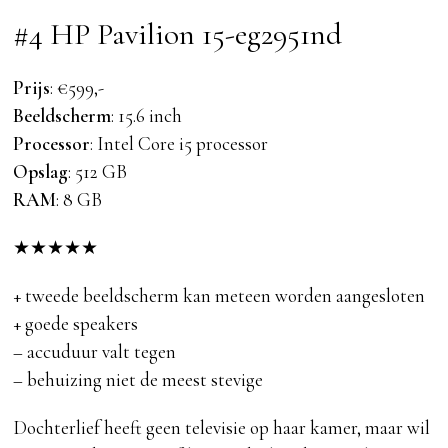
#4 HP Pavilion 15-eg2951nd
Prijs
: €599,-
Beeldscherm
: 15.6 inch
Processor
: Intel Core i5 processor
Opslag
: 512 GB
RAM
: 8 GB
★
★
★
★
★
+ tweede beeldscherm kan meteen worden aangesloten
+ goede speakers
– accuduur valt tegen
– behuizing niet de meest stevige
Dochterlief heeft geen televisie op haar kamer, maar wil