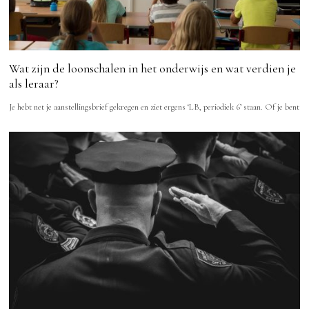
Wat zijn de loonschalen in het onderwijs en wat verdien je
als leraar?
Je hebt net je aanstellingsbrief gekregen en ziet ergens ‘LB, periodiek 6’ staan. Of je bent