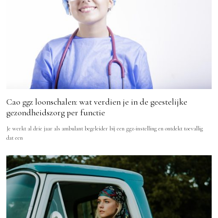
Cao ggz loonschalen: wat verdien je in de geestelijke
gezondheidszorg per functie
Je werkt al drie jaar als ambulant begeleider bij een ggz-instelling en ontdekt toevallig
dat een