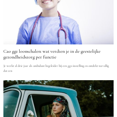
Cao ggz loonschalen: wat verdien je in de geestelijke
gezondheidszorg per functie
Je werkt al drie jaar als ambulant begeleider bij een ggz-instelling en ontdekt toevallig
dat een