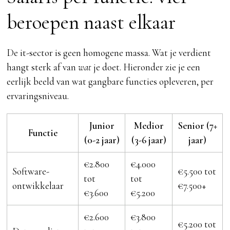
beroepen naast elkaar
De it-sector is geen homogene massa. Wat je verdient
hangt sterk af van
wat
je doet. Hieronder zie je een
eerlijk beeld van wat gangbare functies opleveren, per
ervaringsniveau.
Junior
Medior
Senior (7+
Functie
(0-2 jaar)
(3-6 jaar)
jaar)
€2.800
€4.000
Software-
€5.500 tot
tot
tot
ontwikkelaar
€7.500+
€3.600
€5.200
€2.600
€3.800
€5.200 tot