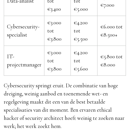
Data-analist
tot
tot
€7.000
€3.400
€5.000
€3.000
€4.200
Cybersecurity-
€6.000 tot
tot
tot
specialist
€8.500+
€3.800
€5.500
€3.000
€4.200
IT-
€5.800 tot
tot
tot
projectmanager
€8.000
€3.800
€5.600
Cybersecurity springt eruit. De combinatie van hoge
dreiging, weinig aanbod en toenemende wet- en
regelgeving maakt dit een van de best betaalde
specialisaties van dit moment. Een ervaren ethical
hacker of security architect hoeft weinig te zoeken naar
werk; het werk zoekt hem.