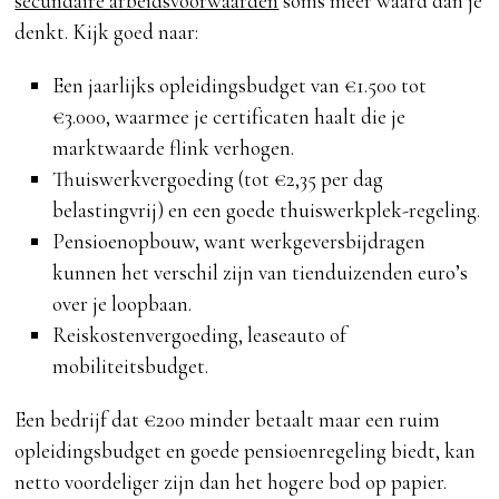
secundaire arbeidsvoorwaarden
soms meer waard dan je
denkt. Kijk goed naar:
Een jaarlijks opleidingsbudget van €1.500 tot
€3.000, waarmee je certificaten haalt die je
marktwaarde flink verhogen.
Thuiswerkvergoeding (tot €2,35 per dag
belastingvrij) en een goede thuiswerkplek-regeling.
Pensioenopbouw, want werkgeversbijdragen
kunnen het verschil zijn van tienduizenden euro’s
over je loopbaan.
Reiskostenvergoeding, leaseauto of
mobiliteitsbudget.
Een bedrijf dat €200 minder betaalt maar een ruim
opleidingsbudget en goede pensioenregeling biedt, kan
netto voordeliger zijn dan het hogere bod op papier.