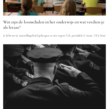
Wat zijn de loonschalen in het onderwijs en wat verdien je
als leraar?
Je hebt net je aanstellingsbrief gekregen en ziet ergens ‘LB, periodiek 6’ staan. Of je bent