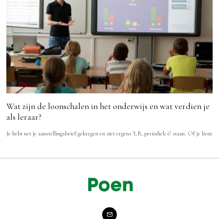
Wat zijn de loonschalen in het onderwijs en wat verdien je
als leraar?
Je hebt net je aanstellingsbrief gekregen en ziet ergens ‘LB, periodiek 6’ staan. Of je bent