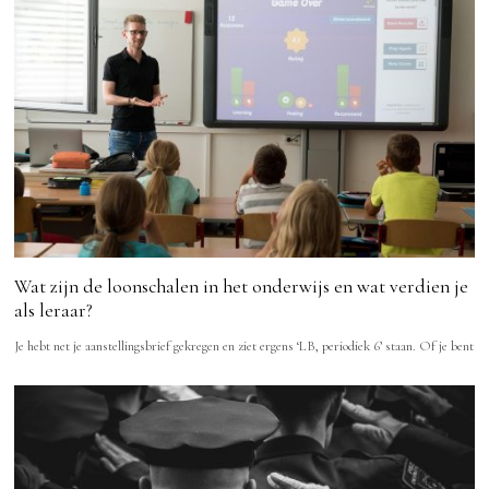
Wat zijn de loonschalen in het onderwijs en wat verdien je
als leraar?
Je hebt net je aanstellingsbrief gekregen en ziet ergens ‘LB, periodiek 6’ staan. Of je bent