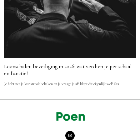
Loonschalen beveiliging in 2026: wat verdien je per schaal
en functie?
Je hebt net je loonstrook bekeken en je vraagt je af: klopt dit eigenlijk wel? Sta