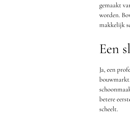
gemaakt van
worden. Bov
makkelijk s
Een s
Ja, een pro
bouwmarkt. 
schoonmaakk
betere eerst
scheelt.