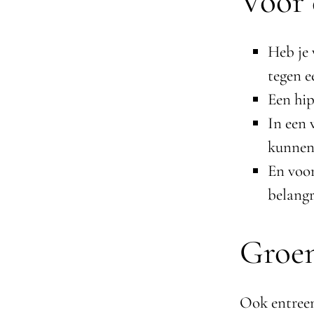
Voor 
Heb je 
tegen e
Een hip
In een 
kunnen
En voor
belangr
Groen
Ook entreem