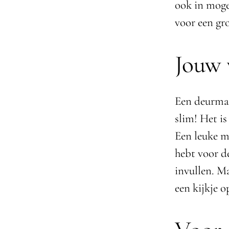
ook in mogel
voor een gr
Jouw 
Een deurmat 
slim! Het i
Een leuke m
hebt voor de
invullen. Ma
een kijkje 