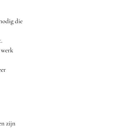
nodig die
t.
r werk
eer
n zijn