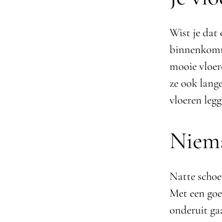
Wist je dat
binnenkom
mooie vloere
ze ook lan
vloeren legg
Niema
Natte schoe
Met een goe
onderuit gaa