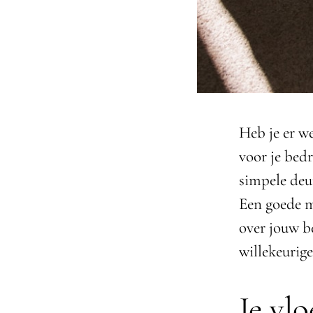
Heb je er we
voor je bedr
simpele deu
Een goede ma
over jouw b
willekeurig
Je vlo