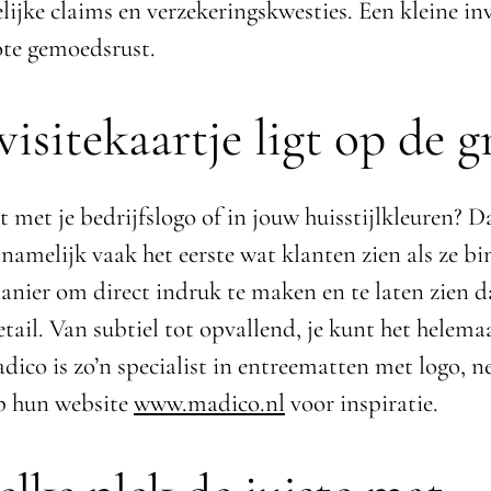
ijke claims en verzekeringskwesties. Een kleine in
ote gemoedsrust.
visitekaartje ligt op de 
met je bedrijfslogo of in jouw huisstijlkleuren? Da
s namelijk vaak het eerste wat klanten zien als ze 
anier om direct indruk te maken en te laten zien d
tail. Van subtiel tot opvallend, je kunt het helemaa
dico is zo’n specialist in entreematten met logo, 
op hun website
www.madico.nl
voor inspiratie.