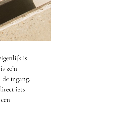
igenlijk is
is zo’n
 de ingang.
irect iets
 een