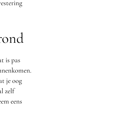
vestering
grond
t is pas
binnenkomen.
at je oog
l zelf
neem eens