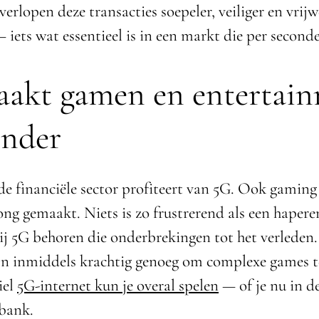
erlopen deze transacties soepeler, veiliger en vrij
 iets wat essentieel is in een markt die per second
akt gamen en entertai
ender
de financiële sector profiteert van 5G. Ook gaming
ng gemaakt. Niets is zo frustrerend als een hapere
j 5G behoren die onderbrekingen tot het verleden
ijn inmiddels krachtig genoeg om complexe games t
iel
5G-internet kun je overal spelen
— of je nu in de
 bank.