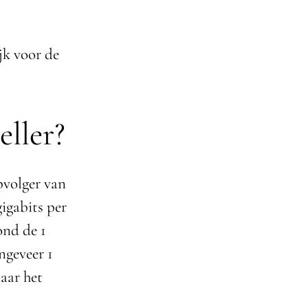
jk voor de
eller?
pvolger van
gigabits per
ond de 1
ngeveer 1
maar het