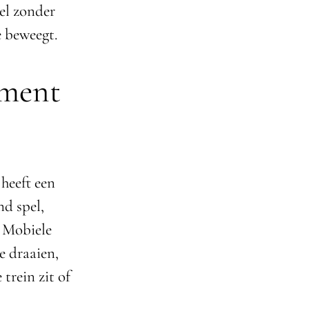
wel zonder
e beweegt.
nment
 heeft een
nd spel,
. Mobiele
e draaien,
 trein zit of