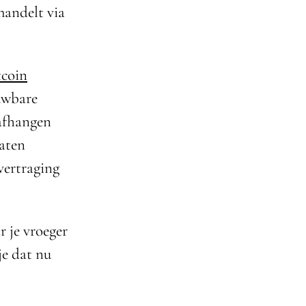
 handelt via
tcoin
ouwbare
 afhangen
taten
vertraging
 je vroeger
je dat nu