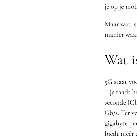
je op je mob
Maar wat is 
manier waa
Wat i
5G staat vo
– je raadt h
seconde (Gb/
Gb/s. Ter v
gigabyte per
biedt méér 