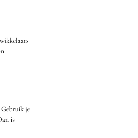
twikkelaars
en
. Gebruik je
Dan is