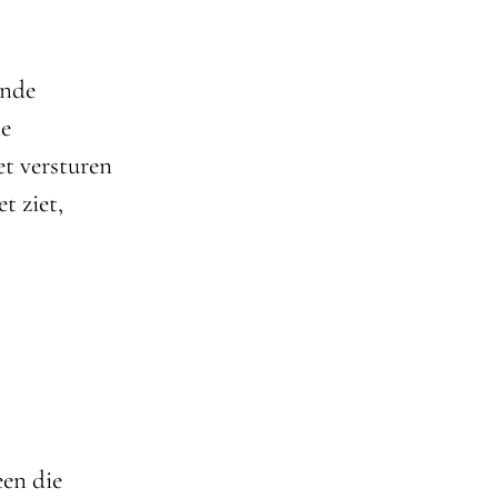
ende
ie
et versturen
t ziet,
een die