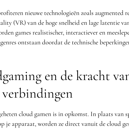
rofiteren nieuwe technologieën zoals augmented r
eality (VR) van de hoge snelheid en lage latentie va
rden games realistischer, interactiever en meeslep
genres ontstaan doordat de technische beperkinge
gaming en de kracht va
e verbindingen
eheten cloud gamen is in opkomst. In plaats van sp
 op je apparaat, worden ze direct vanuit de cloud g