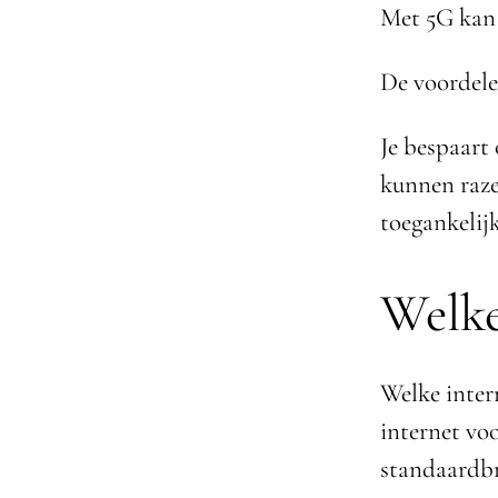
Met 5G kan 
De voordel
Je bespaart
kunnen raze
toegankelij
Welke
Welke intern
internet vo
standaardb