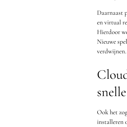
Daarnaast p
en virtual r
Hierdoor wo
Nieuwe spel
verdwijnen.
Cloud
snell
Ook het zog
installeren