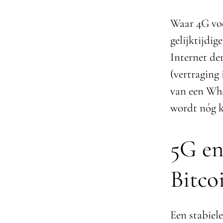
Waar 4G voo
gelijktijdi
Internet der
(vertraging 
van een Wha
wordt nóg k
5G en
Bitco
Een stabiele