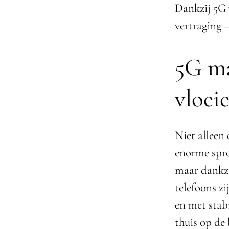
Dankzij 5G v
vertraging —
5G ma
vloei
Niet alleen 
enorme spro
maar dankzi
telefoons z
en met stab
thuis op de