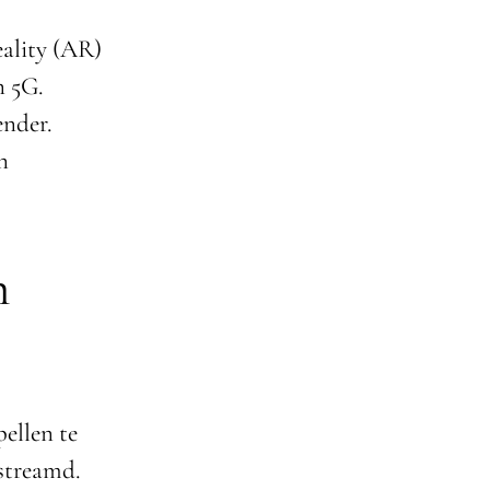
eality (AR)
n 5G.
ender.
n
n
ellen te
estreamd.