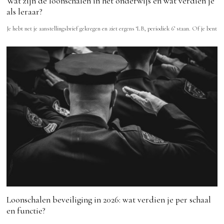
Wat zijn de loonschalen in het onderwijs en wat verdien je
als leraar?
Je hebt net je aanstellingsbrief gekregen en ziet ergens ‘LB, periodiek 6’ staan. Of je bent
Loonschalen beveiliging in 2026: wat verdien je per schaal
en functie?