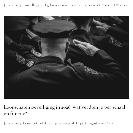
Je hebt net je aanstellingsbrief gekregen en ziet ergens ‘LB, periodiek 6’ staan. Of je bent
Loonschalen beveiliging in 2026: wat verdien je per schaal
en functie?
Je hebt net je loonstrook bekeken en je vraagt je af: klopt dit eigenlijk wel? Sta