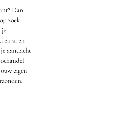
lant? Dan
 op zoek
 je
d en al en
 je aandacht
roothandel
 jouw eigen
erzonden.