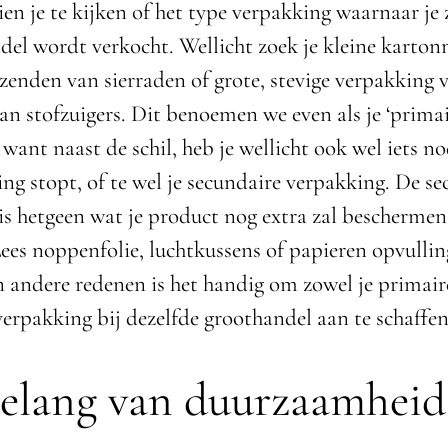
ien je te kijken of het type verpakking waarnaar je
del wordt verkocht. Wellicht zoek je kleine karto
zenden van sierraden of grote, stevige verpakking 
an stofzuigers. Dit benoemen we even als je ‘primai
want naast de schil, heb je wellicht ook wel iets no
ng stopt, of te wel je secundaire verpakking. De s
is hetgeen wat je product nog extra zal beschermen
Lees noppenfolie, luchtkussens of papieren opvulli
n andere redenen is het handig om zowel je primair
verpakking bij dezelfde groothandel aan te schaffen
elang van duurzaamheid