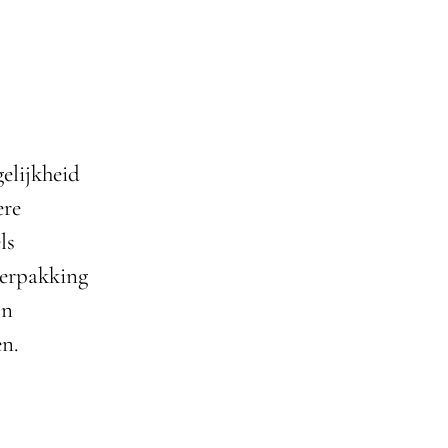
elijkheid
ere
ls
verpakking
jn
en.