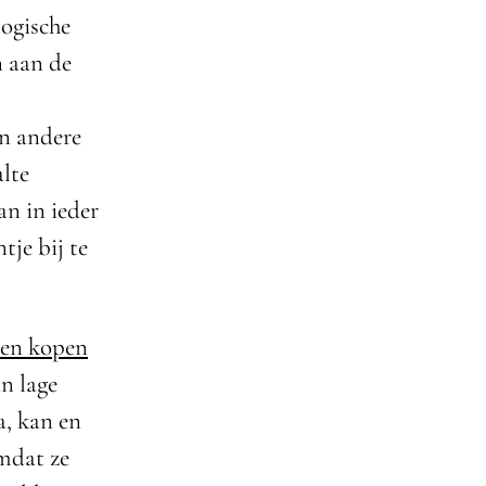
logische
n aan de
en andere
lte
an in ieder
tje bij te
zen kopen
an lage
a, kan en
omdat ze