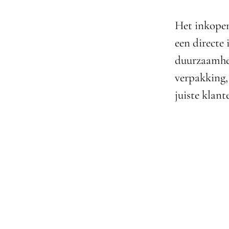
Het inkopen
een directe 
duurzaamhei
verpakking,
juiste klan