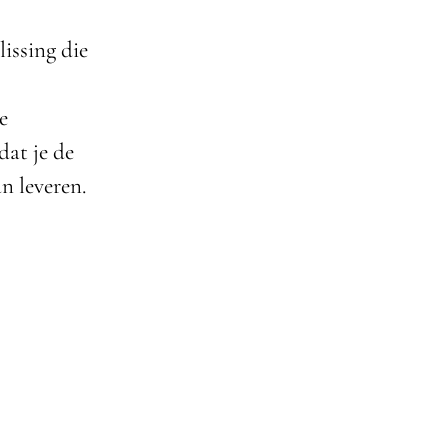
issing die
e
dat je de
n leveren.