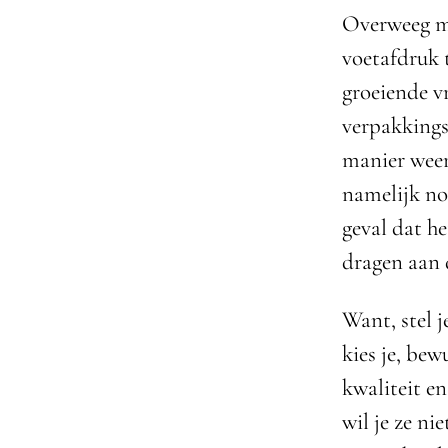
Overweeg mi
voetafdruk 
groeiende vr
verpakkings
manier weer
namelijk nog
geval dat he
dragen aan 
Want, stel j
kies je, bew
kwaliteit e
wil je ze n