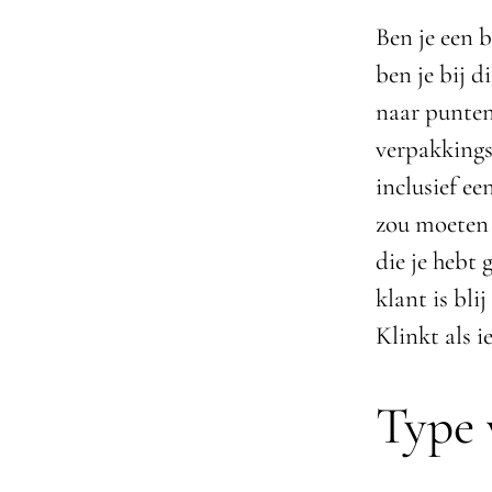
Ben je een 
ben je bij d
naar punten
verpakkings
inclusief e
zou moeten t
die je hebt 
klant is bl
Klinkt als i
Type 