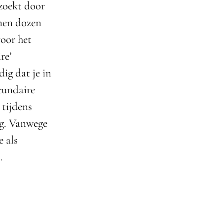
 zoekt door
nnen dozen
voor het
re’
dig dat je in
ecundaire
 tijdens
ng. Vanwege
e als
.