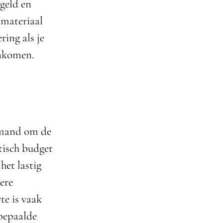
 geld en
smateriaal
ring als je
ankomen.
iemand om de
stisch budget
het lastig
ere
te is vaak
 bepaalde