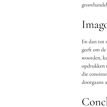
groothandel
Imago
En dan tot 
geeft om de
woorden, ka
opdrukken m
die consist
doorgaans a
Concl