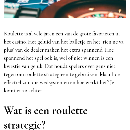
Roulette is al vele jaren een van de grote favorieten in
het casino. Het geluid van het balletje en het ‘rien ne va
plus’ van de dealer maken het extra spannend. Hoe
spannend het spel ook is, wel of niet winnen is een
kwestie van geluk. Dat houdt spelers overigens niet
tegen om roulette strategieën te gebruiken. Maar hoe
effectief zijn die wedsystemen en hoe werkt het? Je
komt er zo achter.
Wat is een roulette
strategie?