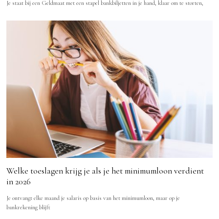
Je staat bij een Geldmaat met een stapel bankbiljetten in je hand, klaar om te storten,
Welke toeslagen krijg je als je het minimumloon verdient
in 2026
Je ontvangt elke maand je salaris op basis van het minimumloon, maar op je
bankrekening blijft