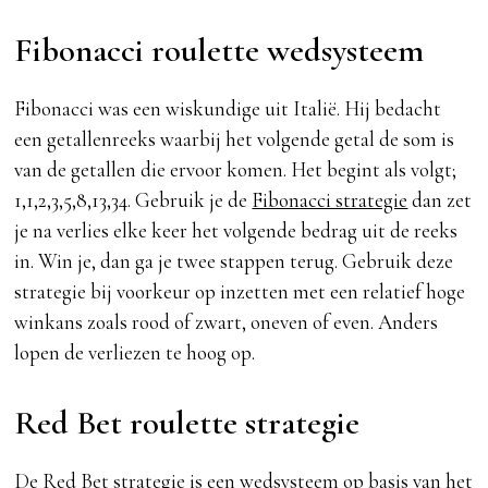
Fibonacci roulette wedsysteem
Fibonacci was een wiskundige uit Italië. Hij bedacht
een getallenreeks waarbij het volgende getal de som is
van de getallen die ervoor komen. Het begint als volgt;
1,1,2,3,5,8,13,34. Gebruik je de
Fibonacci strategie
dan zet
je na verlies elke keer het volgende bedrag uit de reeks
in. Win je, dan ga je twee stappen terug. Gebruik deze
strategie bij voorkeur op inzetten met een relatief hoge
winkans zoals rood of zwart, oneven of even. Anders
lopen de verliezen te hoog op.
Red Bet roulette strategie
De Red Bet strategie is een wedsysteem op basis van het