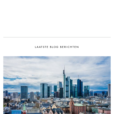
LAATSTE BLOG BERICHTEN