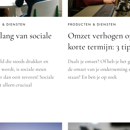
 & DIENSTEN
PRODUCTEN & DIENSTEN
lang van sociale
Omzet verhogen o
korte termijn: 3 ti
ld die steeds drukker en
Daalt je omzet? Of heb je het 
r wordt, is sociale steun
de omzet van je onderneming st
r dan ooit tevoren! Sociale
staan? En ben je op zoek
t alleen cruciaal