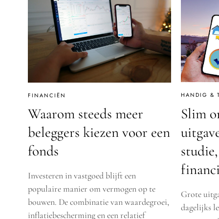
HANDIG & T
FINANCIËN
Slim o
Waarom steeds meer
uitgav
beleggers kiezen voor een
studie
fonds
financ
Investeren in vastgoed blijft een
populaire manier om vermogen op te
Grote uitg
bouwen. De combinatie van waardegroei,
dagelijks l
inflatiebescherming en een relatief