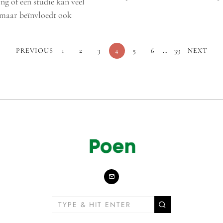
ng of een studie kan veel
 maar beïnvloedt ook
PREVIOUS
1
2
3
4
5
6
…
39
NEXT