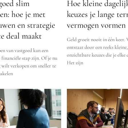
tgoed slim
Hoe kleine dagelij
en: hoe je met
keuzes je lange te
uwen en strategie
vermogen vormen
te deal maakt
Geld groeit nooit in één keer
ontstaat door een reeks kleine
en van vastgoed kan een
onzichtbare keuzes die je elke
 financiële stap zijn. Of je nu
Het zijn
 wilt verkopen om sneller te
akelen