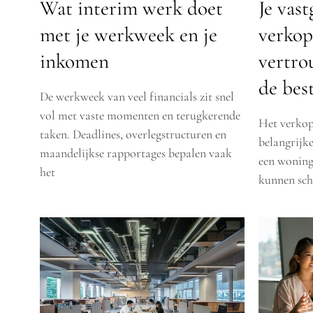
Je vas
Wat interim werk doet
verkop
met je werkweek en je
vertro
inkomen
de bes
De werkweek van veel financials zit snel
vol met vaste momenten en terugkerende
Het verkop
taken. Deadlines, overlegstructuren en
belangrijke
maandelijkse rapportages bepalen vaak
een woning
het
kunnen sch