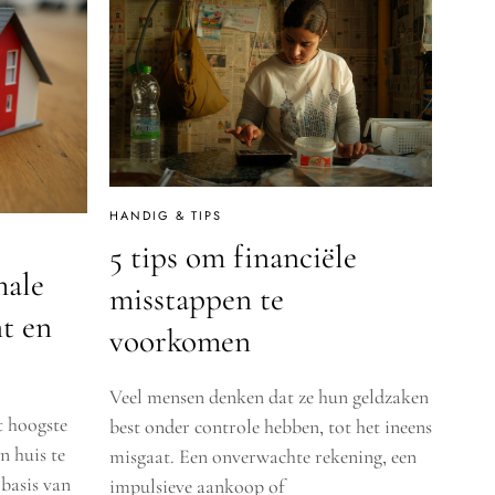
HANDIG & TIPS
5 tips om financiële
male
misstappen te
t en
voorkomen
Veel mensen denken dat ze hun geldzaken
t hoogste
best onder controle hebben, tot het ineens
n huis te
misgaat. Een onverwachte rekening, een
basis van
impulsieve aankoop of