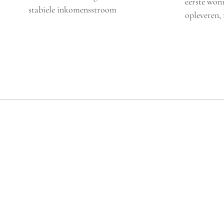
eerste woni
stabiele inkomensstroom
opleveren,