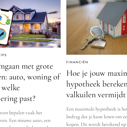
IPS
FINANCIËN
mgaan met grote
Hoe je jouw maxi
en: auto, woning of
hypotheek bereken
, welke
valkuilen vermijdt
iering past?
Een maximale hypotheek is he
aven bepalen vaak het
bedrag dat je kunt lenen om ee
even. Een nieuwe auto, een
kopen. Dit wordt berekend op 