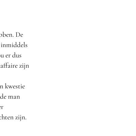
ebben. De
r inmiddels
u er dus
ffaire zijn
in kwestie
n de man
er
chten zijn.