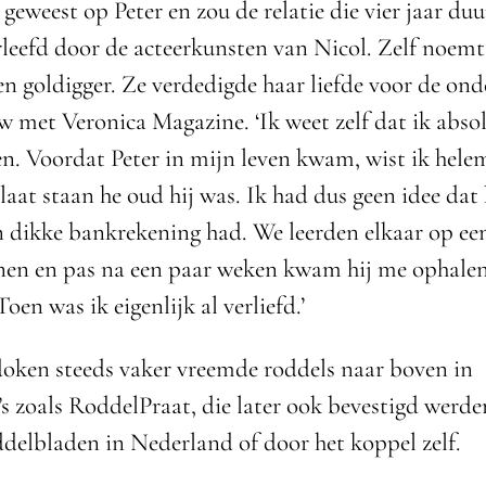
n geweest op Peter en zou de relatie die vier jaar du
leefd door de acteerkunsten van Nicol. Zelf noemt
en goldigger. Ze verdedigde haar liefde voor de on
ew met Veronica Magazine. ‘Ik weet zelf dat ik abso
en. Voordat Peter in mijn leven kwam, wist ik hele
 laat staan he oud hij was. Ik had dus geen idee dat 
n dikke bankrekening had. We leerden elkaar op e
en en pas na een paar weken kwam hij me ophalen
Toen was ik eigenlijk al verliefd.’
oken steeds vaker vreemde roddels naar boven in
 zoals RoddelPraat, die later ook bevestigd werde
delbladen in Nederland of door het koppel zelf.