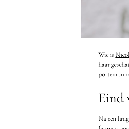
Wie is
Nico
haar gescha
portemonnee
Eind 
Na een lang
februari 202