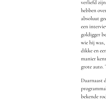
verliefd zij
hebben over
absoluut ge
een intervi
goldigger b
wie hij was,
dikke en ee
manier kenn
grote auto. 
Daarnaast d
programma’s
bekende rod