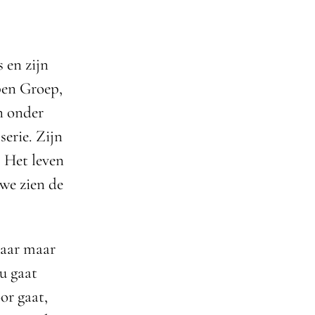
s en zijn
pen Groep,
n onder
serie. Zijn
 Het leven
we zien de
jaar maar
nu gaat
or gaat,