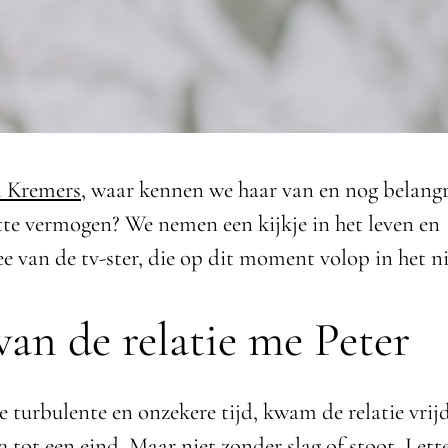
l Kremers
, waar kennen we haar van en nog belangri
tte vermogen? We nemen een kijkje in het leven en
 van de tv-ster, die op dit moment volop in het ni
van de relatie me Peter
e turbulente en onzekere tijd, kwam de relatie vrij
3 tot een eind. Maar niet zonder slag of stoot. Lette