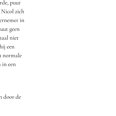
urde, puur
 Nicol zich
dernemer in
luut geen
maal niet
hij een
en normale
 in een
n door de