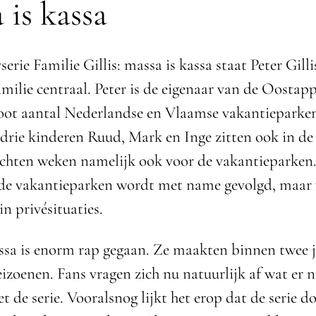
 is kassa
yserie Familie Gillis: massa is kassa staat Peter Gilli
amilie centraal. Peter is de eigenaar van de Oostap
oot aantal Nederlandse en Vlaamse vakantieparke
 drie kinderen Ruud, Mark en Inge zitten ook in de 
chten weken namelijk ook voor de vakantieparken.
de vakantieparken wordt met name gevolgd, maar 
in privésituaties.
ssa is enorm rap gegaan. Ze maakten binnen twee 
seizoenen. Fans vragen zich nu natuurlijk af wat er 
 de serie. Vooralsnog lijkt het erop dat de serie do