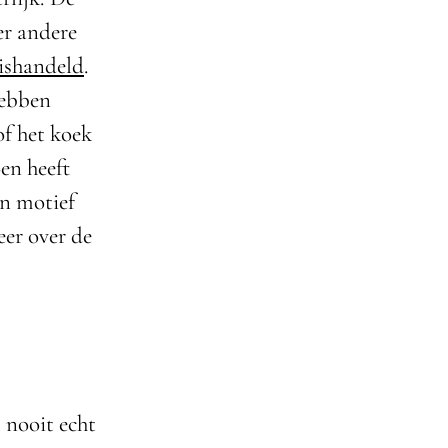
er andere
mishandeld
.
hebben
of het koek
oen heeft
jn motief
eer over de
l nooit echt