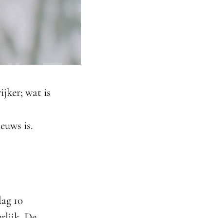
jker; wat is
euws is.
dag 10
rlijk. De