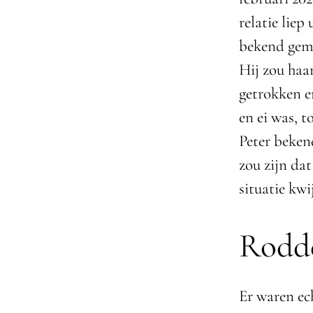
relatie liep
bekend gem
Hij zou haa
getrokken en
en ei was, t
Peter beken
zou zijn da
situatie kwij
Rodd
Er waren ech