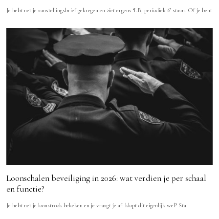
Je hebt net je aanstellingsbrief gekregen en ziet ergens ‘LB, periodiek 6’ staan. Of je bent
Loonschalen beveiliging in 2026: wat verdien je per schaal
en functie?
Je hebt net je loonstrook bekeken en je vraagt je af: klopt dit eigenlijk wel? Sta