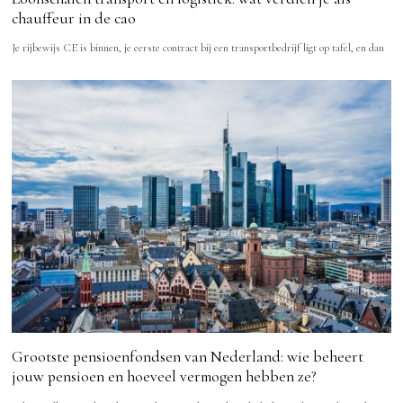
chauffeur in de cao
Je rijbewijs CE is binnen, je eerste contract bij een transportbedrijf ligt op tafel, en dan
Grootste pensioenfondsen van Nederland: wie beheert
jouw pensioen en hoeveel vermogen hebben ze?