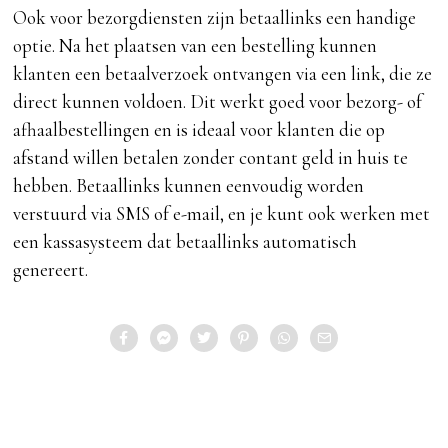
Ook voor bezorgdiensten zijn betaallinks een handige
optie. Na het plaatsen van een bestelling kunnen
klanten een betaalverzoek ontvangen via een link, die ze
direct kunnen voldoen. Dit werkt goed voor bezorg- of
afhaalbestellingen en is ideaal voor klanten die op
afstand willen betalen zonder contant geld in huis te
hebben. Betaallinks kunnen eenvoudig worden
verstuurd via SMS of e-mail, en je kunt ook werken met
een kassasysteem dat betaallinks automatisch
genereert.