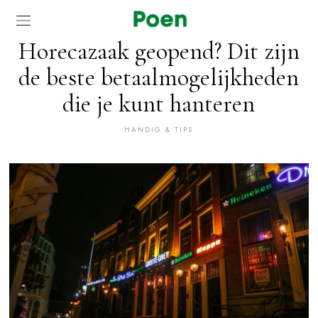
Horecazaak geopend? Dit zijn
de beste betaalmogelijkheden
die je kunt hanteren
HANDIG & TIPS