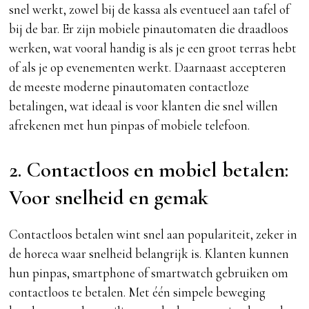
snel werkt, zowel bij de kassa als eventueel aan tafel of
bij de bar. Er zijn mobiele pinautomaten die draadloos
werken, wat vooral handig is als je een groot terras hebt
of als je op evenementen werkt. Daarnaast accepteren
de meeste moderne pinautomaten contactloze
betalingen, wat ideaal is voor klanten die snel willen
afrekenen met hun pinpas of mobiele telefoon.
2. Contactloos en mobiel betalen:
Voor snelheid en gemak
Contactloos betalen wint snel aan populariteit, zeker in
de horeca waar snelheid belangrijk is. Klanten kunnen
hun pinpas, smartphone of smartwatch gebruiken om
contactloos te betalen. Met één simpele beweging