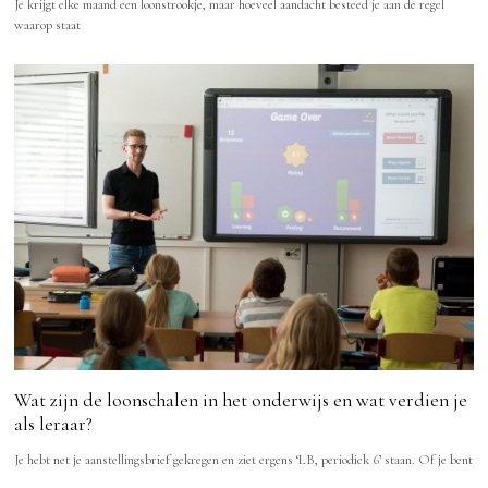
Je krijgt elke maand een loonstrookje, maar hoeveel aandacht besteed je aan de regel
waarop staat
Wat zijn de loonschalen in het onderwijs en wat verdien je
als leraar?
Je hebt net je aanstellingsbrief gekregen en ziet ergens ‘LB, periodiek 6’ staan. Of je bent