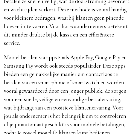
betalen ze snel en veilig, wat de doorstroming bevordert
en wachttijden verkort. Deze methode is vooral handig
voor kleinere bedragen, waarbij klanten geen pincode
hoeven in te voeren. Voor horecaondernemers betekent
dit minder drukte bij de kassa en een efficiëntere
service.
Mobiel betalen via apps zoals Apple Pay, Google Pay en
Samsung Pay wordt ook steeds populairder. Deze apps
bieden een gemakkelijke manier om contactloos te
betalen via een smartphone of smartwatch en worden
vooral gewaardeerd door een jonger publiek. Ze zorgen
voor een snelle, veilige en eenvoudige betaalervaring,
wat bijdraagt aan een positieve klantenervaring. Voor
jou als ondernemer is het belangrijk om te controleren
of je pinautomaat geschikt is voor mobiele betalingen,
zodat je zoveel mogelijk klanten kunt bedienen.