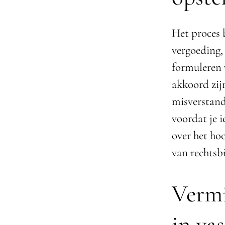
Het proces 
vergoeding,
formuleren v
akkoord zij
misverstand
voordat je i
over het ho
van rechtsbi
Vermi
in vas