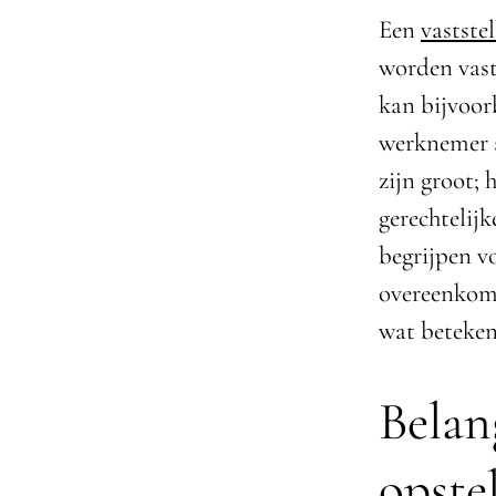
Een
vastste
worden vast
kan bijvoor
werknemer a
zijn groot;
gerechtelij
begrijpen v
overeenkoms
wat beteken
Belan
opste