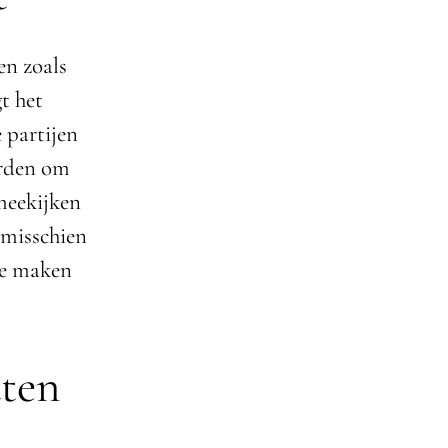
en zoals
t het
e partijen
orden om
meekijken
 misschien
te maken
ten