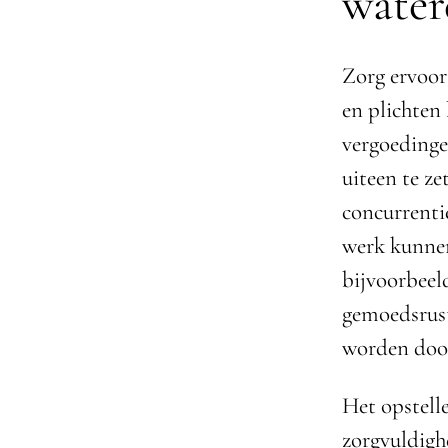
water
Zorg ervoor
en plichten
vergoedinge
uiteen te z
concurrenti
werk kunnen
bijvoorbeel
gemoedsrust
worden door
Het opstelle
zorgvuldigh