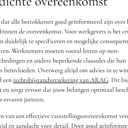
dichte overeenkomst
 dat alle betrokkenen goed geïnformeerd zijn over
 binnen de overeenkomst. Voor werkgevers is het c
n duidelijk te specificeren en mogelijke consequent
etten. Werknemers moeten vooral letten op non-
ebedingen en andere beperkende clausules die hun
 beïnvloeden. Overweeg altijd om advies in te wi
d een
rechtsbijstandverzekering van ARAG
. Dit bi
 en zorgt ervoor dat jouw belangen optimaal bes
 ervaren juristen.
n van een effectieve vaststellingsovereenkomst ver
eid en aandacht voor detail. Door goed geïnformeer