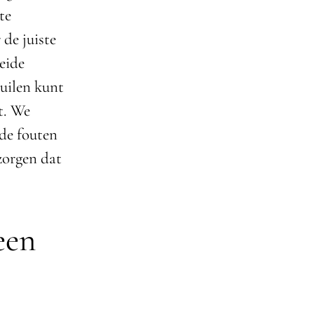
te
de juiste
eide
kuilen kunt
t. We
de fouten
zorgen dat
een