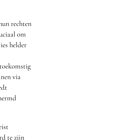
 hun rechten
ruciaal om
ies helder
 toekomstig
nnen via
edt
chermd
eist
d te zijn