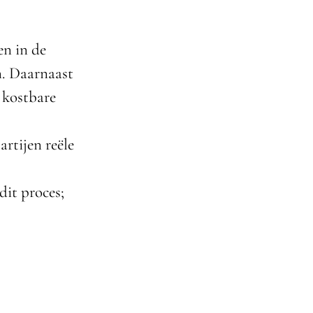
en in de
n. Daarnaast
 kostbare
rtijen reële
dit proces;