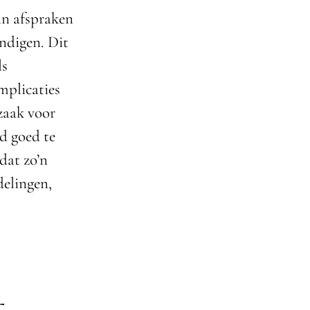
in afspraken
indigen. Dit
ls
mplicaties
zaak voor
d goed te
dat zo’n
elingen,
t