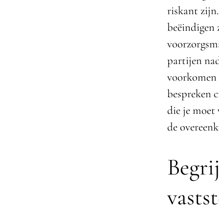
riskant zij
beëindigen 
voorzorgsma
partijen nad
voorkomen b
bespreken c
die je moet
de overeenko
Begri
vasts