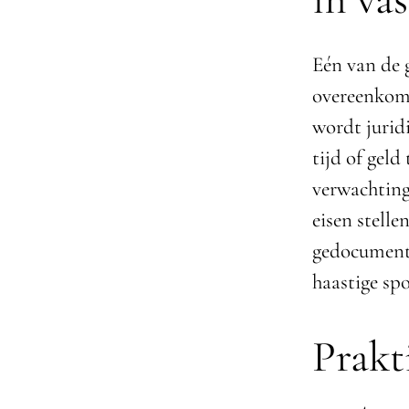
Eén van de g
overeenkoms
wordt jurid
tijd of geld
verwachting
eisen stell
gedocumente
haastige spo
Prakt