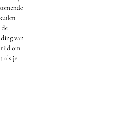
orkomende
lkuilen
 de
nding van
 tijd om
 als je