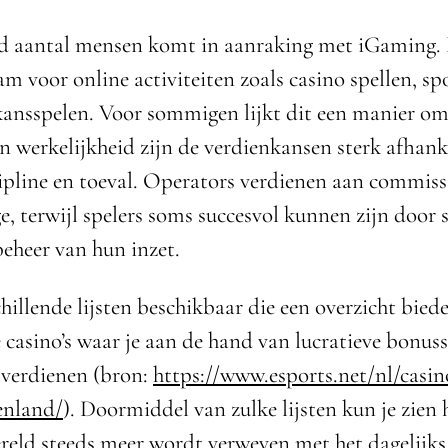
d aantal mensen komt in aanraking met iGaming. D
m voor online activiteiten zoals casino spellen, s
 kansspelen. Voor sommigen lijkt dit een manier om
In werkelijkheid zijn de verdienkansen sterk afhank
cipline en toeval. Operators verdienen aan commiss
, terwijl spelers soms succesvol kunnen zijn door s
beheer van hun inzet.
chillende lijsten beschikbaar die een overzicht bied
 casino’s waar je aan de hand van lucratieve bonuss
t verdienen (bron:
https://www.esports.net/nl/casin
enland/
). Doormiddel van zulke lijsten kun je zien 
eld steeds meer wordt verweven met het dagelijks