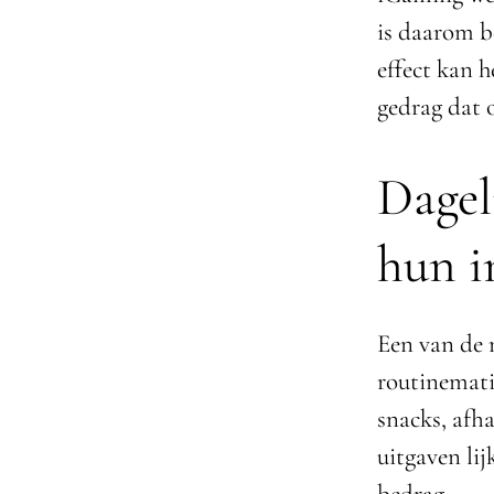
is daarom be
effect kan 
gedrag dat o
Dagel
hun i
Een van de m
routinemati
snacks, afh
uitgaven li
bedrag.