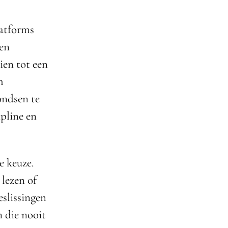
latforms
een
ien tot een
m
ondsen te
pline en
e keuze.
 lezen of
eslissingen
n die nooit