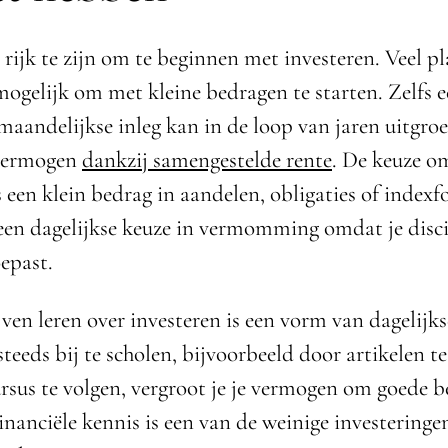
t rijk te zijn om te beginnen met investeren. Veel p
ogelijk om met kleine bedragen te starten. Zelfs 
maandelijkse inleg kan in de loop van jaren uitgroe
vermogen
dankzij samengestelde rente
. De keuze o
 een klein bedrag in aandelen, obligaties of indexf
 een dagelijkse keuze in vermomming omdat je disci
epast.
ven leren over investeren is een vorm van dagelijks
steeds bij te scholen, bijvoorbeeld door artikelen te
ursus te volgen, vergroot je je vermogen om goede b
nanciële kennis is een van de weinige investeringe