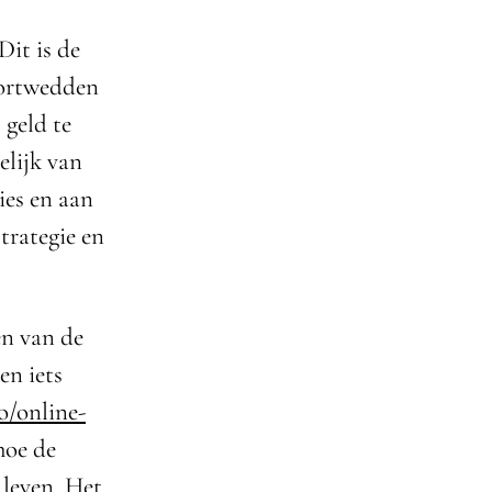
it is de
portwedden
 geld te
elijk van
ies en aan
trategie en
en van de
en iets
o/online-
hoe de
 leven. Het