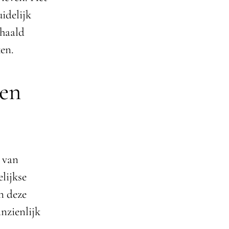
idelijk
rhaald
ken.
 en
t van
lijkse
n deze
nzienlijk