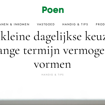
ANEN & INKOMEN
VASTGOED
HANDIG & TIPS
PROD
kleine dagelijkse keuz
ange termijn vermog
vormen
HANDIG & TIPS