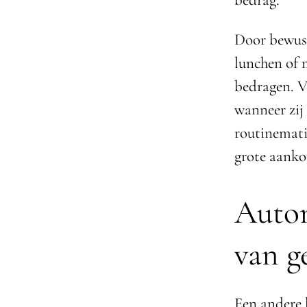
Door bewust 
lunchen of 
bedragen. V
wanneer zij
routinemati
grote aanko
Autom
van 
Een andere b