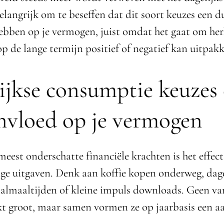
langrijk om te beseffen dat dit soort keuzes een du
hebben op je vermogen, juist omdat het gaat om he
p de lange termijn positief of negatief kan uitpak
ijkse consumptie keuzes
nvloed op je vermogen
eest onderschatte financiële krachten is het effec
ge uitgaven. Denk aan koffie kopen onderweg, dage
aalmaaltijden of kleine impuls downloads. Geen va
jkt groot, maar samen vormen ze op jaarbasis een aa