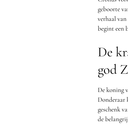
geboorte va
verhaal van 
begint een 
De kr
god Z
De koning v
Donderaar k
geschenk va
de belangri