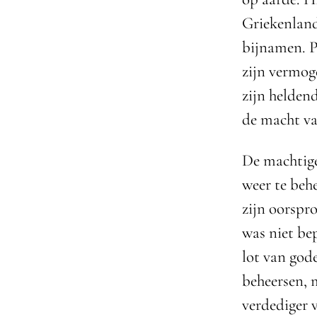
Griekenland
bijnamen. P
zijn vermog
zijn helden
de macht va
De machtige
weer te beh
zijn oorspr
was niet be
lot van god
beheersen, 
verdediger 