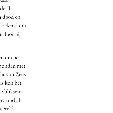
nderd
n dood en
nd bekend om
ardoor hij
en om het
erbonden met
ht van Zeus
us kon het
de bliksem
eroemd als
wereld.