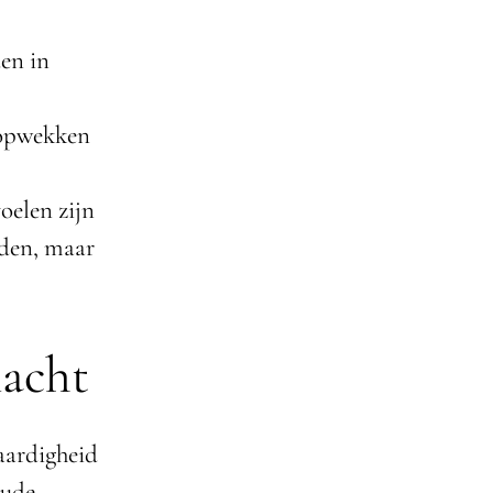
en in
 opwekken
oelen zijn
oden, maar
macht
aardigheid
oude