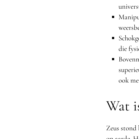
univers
Manipul
weersbe
Schokgo
die fys
Bovenme
superie
ook me
Wat i
Zeus stond 
op aarde. Hi