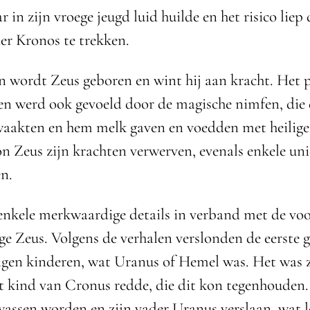
 in zijn vroege jeugd luid huilde en het risico liep
der Kronos te trekken.
 wordt Zeus geboren en wint hij aan kracht. Het p
en werd ook gevoeld door de magische nimfen, die 
aakten en hem melk gaven en voedden met heilige
n Zeus zijn krachten verwerven, evenals enkele un
n.
 enkele merkwaardige details in verband met de vo
ge Zeus. Volgens de verhalen verslonden de eerste 
igen kinderen, wat Uranus of Hemel was. Het was 
et kind van Cronus redde, die dit kon tegenhouden.
assen worden en zijn vader Uranus verslaan, wat l