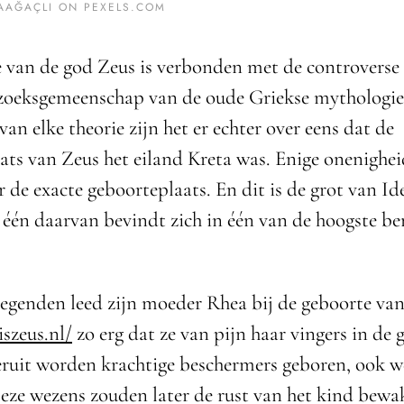
RAAĞAÇLI ON
PEXELS.COM
 van de god Zeus is verbonden met de controverse 
zoeksgemeenschap van de oude Griekse mythologie
an elke theorie zijn het er echter over eens dat de
ats van Zeus het eiland Kreta was. Enige onenigheid
 de exacte geboorteplaats. En dit is de grot van Id
 één daarvan bevindt zich in één van de hoogste be
legenden leed zijn moeder Rhea bij de geboorte va
iszeus.nl/
zo erg dat ze van pijn haar vingers in de
eruit worden krachtige beschermers geboren, ook w
ze wezens zouden later de rust van het kind bew