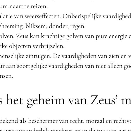
um naartoe reizen.
atie van weerseffecten. Onberispelijke vaardighed
heersing: bliksem, donder, regen.
lven. Zeus kan krachtige golven van pure energie
ieke objecten verbrijzelen.
nselijke zintuigen. De vaardigheden van zien en v
ur aan soortgelijke vaardigheden van niet alleen g
nsen.
s het geheim van Zeus’ 
bekend als beschermer van recht, moraal en rechtv
j was uitzonderlijk machtig, en in de tijd van het 