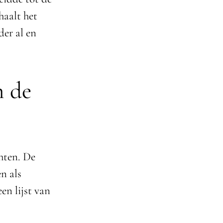
aalt het
der al en
n de
hten. De
n als
en lijst van