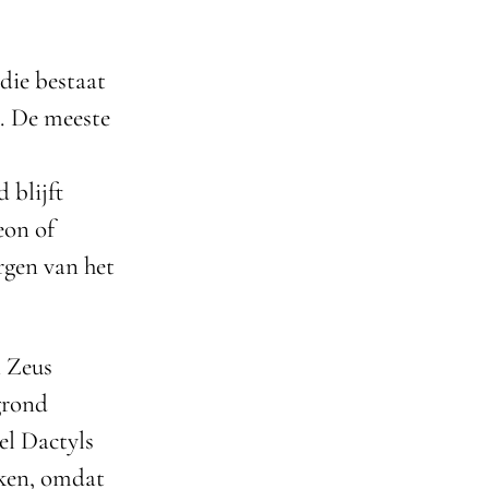
die bestaat
. De meeste
 blijft
eon of
rgen van het
n Zeus
 grond
el Dactyls
aken, omdat