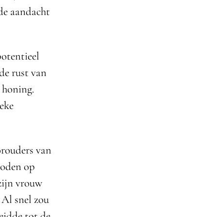
 de aandacht
otentieel
de rust van
 honing.
ieke
orouders van
goden op
zijn vrouw
 Al snel zou
eidde tot de