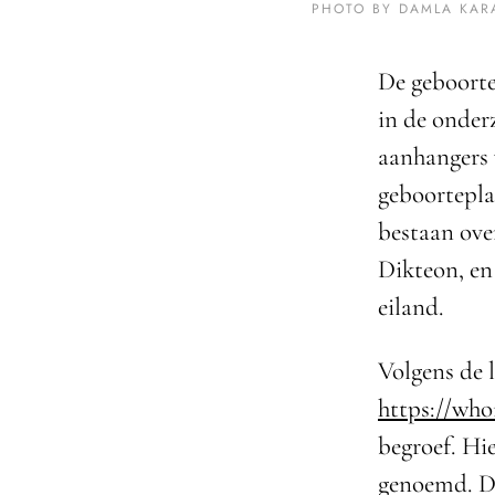
PHOTO BY DAMLA KA
De geboorte
in de onder
aanhangers v
geboortepla
bestaan over
Dikteon, en
eiland.
Volgens de 
https://who
begroef. Hi
genoemd. De