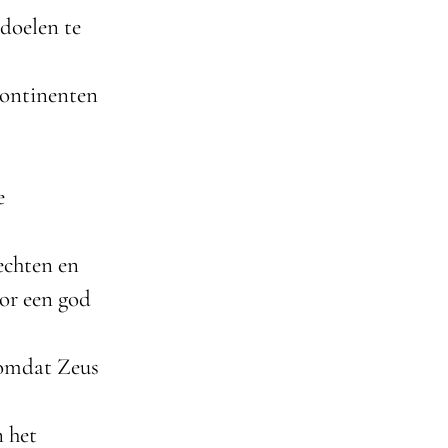
doelen te
continenten
e
echten en
oor een god
 omdat Zeus
n het