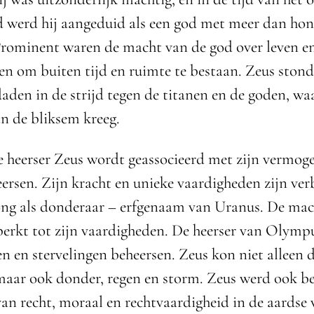
 werd hij aangeduid als een god met meer dan ho
rominent waren de macht van de god over leven e
en om buiten tijd en ruimte te bestaan. Zeus sto
daden in de strijd tegen de titanen en de goden, wa
n de bliksem kreeg.
 heerser Zeus wordt geassocieerd met zijn vermog
eersen. Zijn kracht en unieke vaardigheden zijn v
ong als donderaar – erfgenaam van Uranus. De mac
perkt tot zijn vaardigheden. De heerser van Olymp
en en stervelingen beheersen. Zeus kon niet alleen 
maar ook donder, regen en storm. Zeus werd ook b
van recht, moraal en rechtvaardigheid in de aardse 