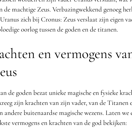
n de machtige Zeus. Verbazingwekkend genoeg herh
Uranus zich bij Cronus: Zeus verslaat zijn eigen va
bloedige oorlog tussen de goden en de titanen.
achten en vermogens va
eus
an de goden bezat unieke magische en fysieke krac
reeg zijn krachten van zijn vader, van de Titanen e
n andere buitenaardse magische wezens. Laten we e
jkste vermogens en krachten van de god bekijken: