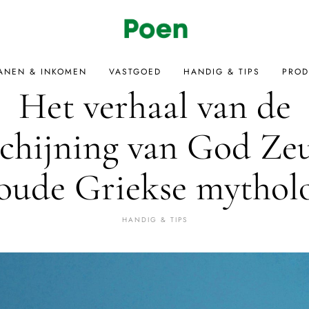
ANEN & INKOMEN
VASTGOED
HANDIG & TIPS
PROD
Het verhaal van de
schijning van God Zeu
oude Griekse mythol
HANDIG & TIPS