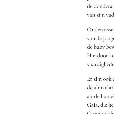
de donderaar
van zijn va
Ondertussen
van de jong
de baby bew
Hierdoor ko
vaardighede
Er zijn ook
de almachti
aarde hun e
Gaia, die h
Cronus volw