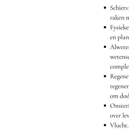
Schiet
raken 
Fysieke
en plan
Alweten
wetens
complex
Regener
regener
om dod
Onster
over le
Vlucht.