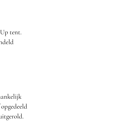
 Up tent.
endeld
hankelijk
f opgedeeld
uitgerold.