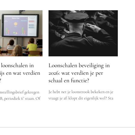
Loonschalen beveiliging in
 loonschalen in
2026: wat verdien je per
js en wat verdien
schaal en functie?
?
Je hebt net je loonstrook bekeken en je
anstellingsbrief gekregen
vraagt je af: klopt dit eigenlijk wel? Sta
LB, periodiek 6’ staan. Of