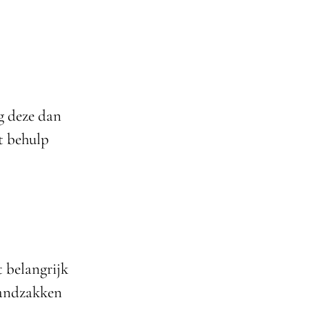
g deze dan
t behulp
t belangrijk
zandzakken