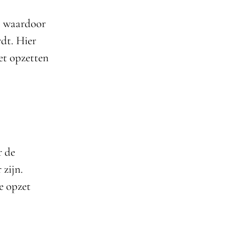
, waardoor
rdt. Hier
et opzetten
r de
 zijn.
e opzet