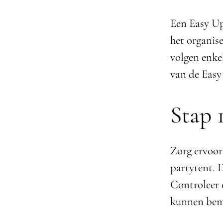
Een Easy Up
het organis
volgen enke
van de Easy
Stap 1
Zorg ervoor
partytent. D
Controleer 
kunnen bemo