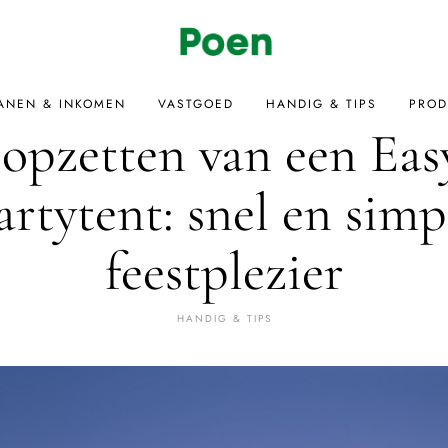
ANEN & INKOMEN
VASTGOED
HANDIG & TIPS
PROD
opzetten van een Ea
artytent: snel en simp
feestplezier
HANDIG & TIPS