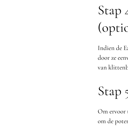
Stap 
(opti
Indien de E
door ze een
van klittenb
Stap 
Om ervoor te
om de poten