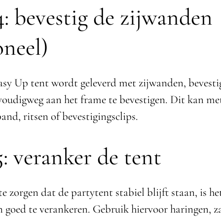
4: bevestig de zijwanden
oneel)
asy Up tent wordt geleverd met zijwanden, bevesti
voudigweg aan het frame te bevestigen. Dit kan me
and, ritsen of bevestigingsclips.
5: veranker de tent
 zorgen dat de partytent stabiel blijft staan, is he
 goed te verankeren. Gebruik hiervoor haringen, 