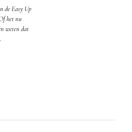
an de Easy Up
Of het nu
en weten dat
.