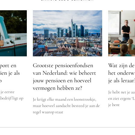
port en
Grootste pensioenfondsen
Wat zijn de
ien je als
van Nederland: wie beheert
het onderwi
o
jouw pensioen en hoeveel
je als leraar
vermogen hebben ze?
 je eerste
Je hebt net je a
bedrijf ligt op
en ziet ergens ‘
Je krijgt elke maand een loonstrookje,
je bent
maar hoeveel aandacht besteed je aan de
regel waarop staat