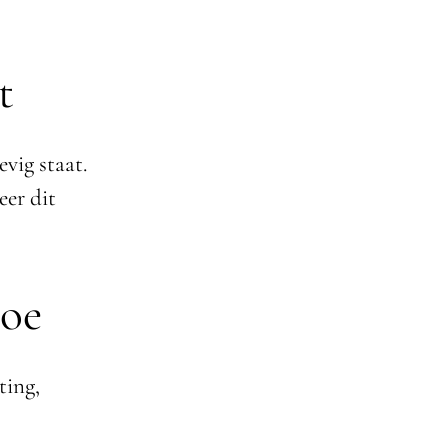
t
evig staat.
eer dit
toe
ting,