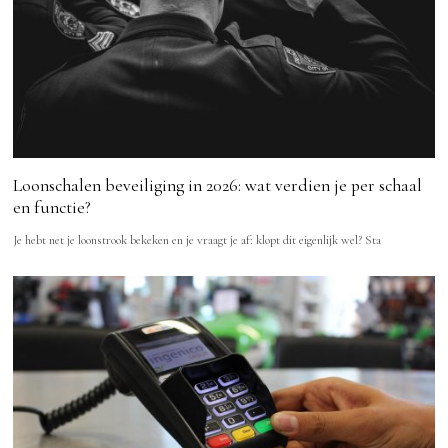
Loonschalen beveiliging in 2026: wat verdien je per schaal
en functie?
Je hebt net je loonstrook bekeken en je vraagt je af: klopt dit eigenlijk wel? Sta