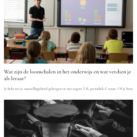
Wat zijn de loonschalen in het onderwijs en wat verdien je
als leraar?
Je hebt net je aanstellingsbrief gekregen en ziet ergens ‘LB, periodiek 6’ staan. Of je bent