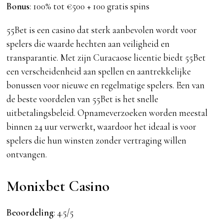
Bonus
: 100% tot €500 + 100 gratis spins
55Bet is een casino dat sterk aanbevolen wordt voor
spelers die waarde hechten aan veiligheid en
transparantie. Met zijn Curacaose licentie biedt 55Bet
een verscheidenheid aan spellen en aantrekkelijke
bonussen voor nieuwe en regelmatige spelers. Een van
de beste voordelen van 55Bet is het snelle
uitbetalingsbeleid. Opnameverzoeken worden meestal
binnen 24 uur verwerkt, waardoor het ideaal is voor
spelers die hun winsten zonder vertraging willen
ontvangen.
Monixbet Casino
Beoordeling
: 4.5/5