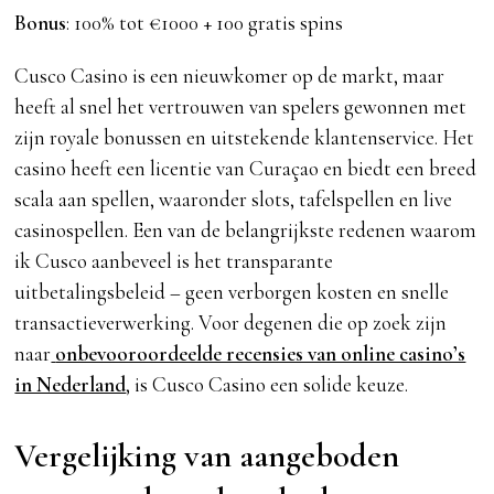
Bonus
: 100% tot €1000 + 100 gratis spins
Cusco Casino is een nieuwkomer op de markt, maar
heeft al snel het vertrouwen van spelers gewonnen met
zijn royale bonussen en uitstekende klantenservice. Het
casino heeft een licentie van Curaçao en biedt een breed
scala aan spellen, waaronder slots, tafelspellen en live
casinospellen. Een van de belangrijkste redenen waarom
ik Cusco aanbeveel is het transparante
uitbetalingsbeleid – geen verborgen kosten en snelle
transactieverwerking. Voor degenen die op zoek zijn
naar
onbevooroordeelde recensies van online casino’s
in Nederland
, is Cusco Casino een solide keuze.
Vergelijking van aangeboden