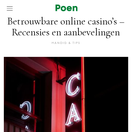
Betrouwbare online casino’s –
Recensies en aanbevelingen
HANDIG & TIPS