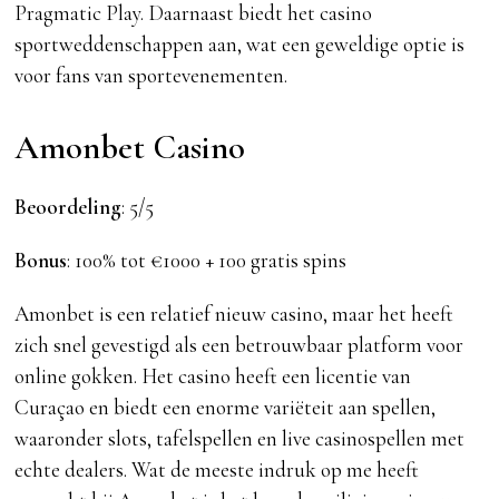
Pragmatic Play. Daarnaast biedt het casino
sportweddenschappen aan, wat een geweldige optie is
voor fans van sportevenementen.
Amonbet Casino
Beoordeling
: 5/5
Bonus
: 100% tot €1000 + 100 gratis spins
Amonbet is een relatief nieuw casino, maar het heeft
zich snel gevestigd als een betrouwbaar platform voor
online gokken. Het casino heeft een licentie van
Curaçao en biedt een enorme variëteit aan spellen,
waaronder slots, tafelspellen en live casinospellen met
echte dealers. Wat de meeste indruk op me heeft