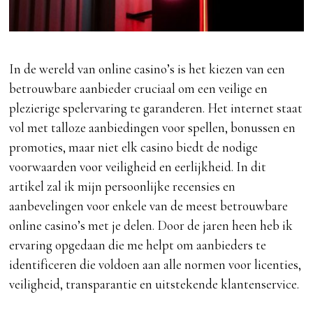
In de wereld van online casino’s is het kiezen van een
betrouwbare aanbieder cruciaal om een veilige en
plezierige spelervaring te garanderen. Het internet staat
vol met talloze aanbiedingen voor spellen, bonussen en
promoties, maar niet elk casino biedt de nodige
voorwaarden voor veiligheid en eerlijkheid. In dit
artikel zal ik mijn persoonlijke recensies en
aanbevelingen voor enkele van de meest betrouwbare
online casino’s met je delen. Door de jaren heen heb ik
ervaring opgedaan die me helpt om aanbieders te
identificeren die voldoen aan alle normen voor licenties,
veiligheid, transparantie en uitstekende klantenservice.