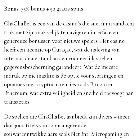
Bonus
: 75% bonus + 50 gratis spins
ChaChaBet is een van de casino’s die snel mijn aandacht
trok met zijn makkelijk te navigeren interface en
genereuze bonussen voor nieuwe spelers. Het casino
heeft een licentie op Curaçao, wat de naleving van
internationale standaarden voor eerlijk spel en
gegevensbescherming garandeert. Wat de meeste
indruk op me maakte is de optie voor stortingen en
opnames met cryptocurrencies zoals Bitcoin en
Ethereum, wat extra veiligheid en snelheid toevoegt aan
transacties.
De spellen die ChaChaBet aanbiedt zijn divers – meer
dan 3000 titels van toonaangevende
softwareontwikkelaars zoals NetEnt, Microgaming en