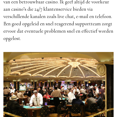
van een betrouwbaar casino. Ik geef altijd de voorkeur
aan casino’s die 24/7 klantenservice bieden via
verschillende kanalen zoals live chat, e-mail en telefoon.
Een goed opgeleid en snel reagerend supportteam zorgt
ervoor dat eventuele problemen snel en effectief worden
opgelost.