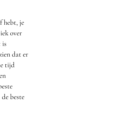
 hebt, je
iek over
 is
zien dat er
e tijd
 en
beste
 de beste