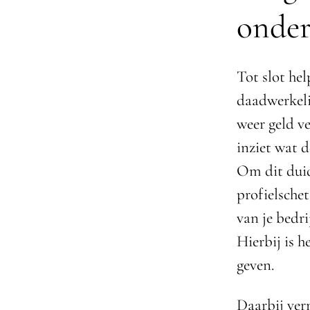
onder
Tot slot he
daadwerkeli
weer geld v
inziet wat 
Om dit duid
profielsche
van je bedri
Hierbij is 
geven.
Daarbij verm