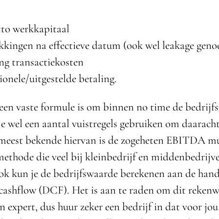
tto werkkapitaal
kkingen na effectieve datum (ook wel leakage gen
ng transactiekosten
onele/uitgestelde betaling.
een vaste formule is om binnen no time de bedrijf
je wel een aantal vuistregels gebruiken om daaracht
eest bekende hiervan is de zogeheten EBITDA mu
 methode die veel bij kleinbedrijf en middenbedrij
ok kun je de bedrijfswaarde berekenen aan de han
cashflow (DCF). Het is aan te raden om dit rekenw
n expert, dus huur zeker een bedrijf in dat voor jou