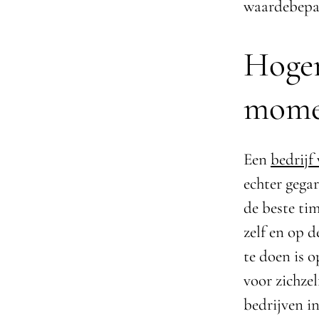
waardebepal
Hoger
mome
Een
bedrijf
echter gega
de beste tim
zelf en op 
te doen is 
voor zichzel
bedrijven in