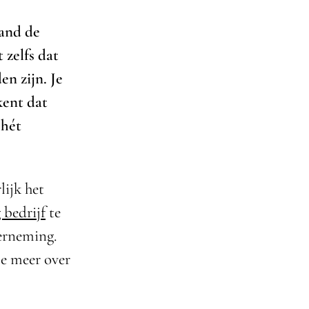
land de
t zelfs dat
en zijn. Je
kent dat
 hét
lijk het
 bedrijf
te
derneming.
 je meer over