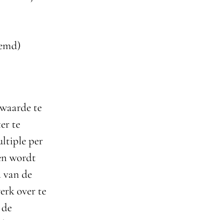
oemd)
swaarde te
er te
ltiple per
ven wordt
d van de
erk over te
 de