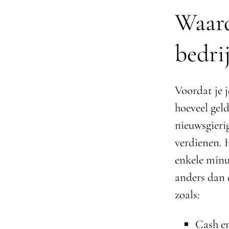
Waard
bedri
Voordat je 
hoeveel geld
nieuwsgierig
verdienen. 
enkele minut
anders dan 
zoals:
Cash en