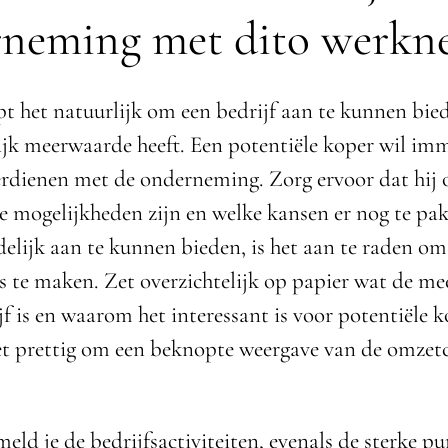
neming met dito werkn
lpt het natuurlijk om een bedrijf aan te kunnen bie
jk meerwaarde heeft. Een potentiële koper wil im
erdienen met de onderneming. Zorg ervoor dat hij of
de mogelijkheden zijn en welke kansen er nog te pak
elijk aan te kunnen bieden, is het aan te raden om
ts te maken. Zet overzichtelijk op papier wat de m
jf is en waarom het interessant is voor potentiële k
het prettig om een beknopte weergave van de omzetci
eld je de bedrijfsactiviteiten, evenals de sterke p