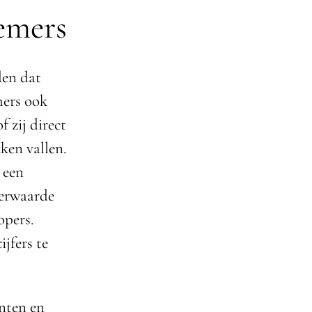
emers
den dat
mers ook
 zij direct
ken vallen.
 een
eerwaarde
opers.
jfers te
unten en