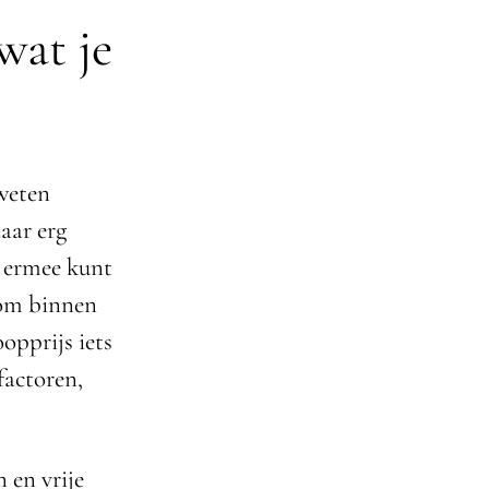
wat je
 weten
aar erg
e ermee kunt
 om binnen
opprijs iets
factoren,
 en vrije