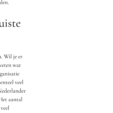
alen.
uiste
. Wil je er
 weten wat
ganisatie
enteel veel
 Nederlander
 Het aantal
 veel