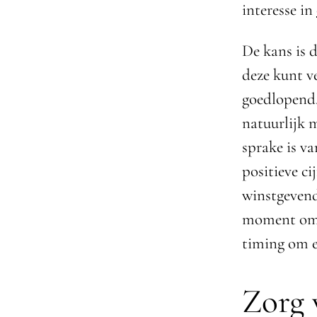
interesse in
De kans is 
deze kunt v
goedlopend,
natuurlijk m
sprake is va
positieve c
winstgevend
moment om t
timing om e
Zorg 