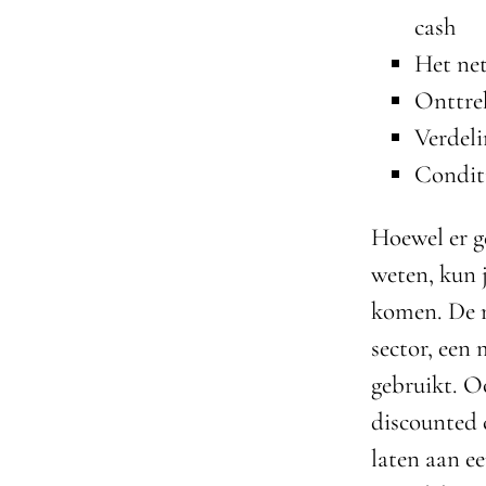
cash
Het ne
Onttre
Verdeli
Conditi
Hoewel er g
weten, kun 
komen. De m
sector, een
gebruikt. O
discounted 
laten aan ee